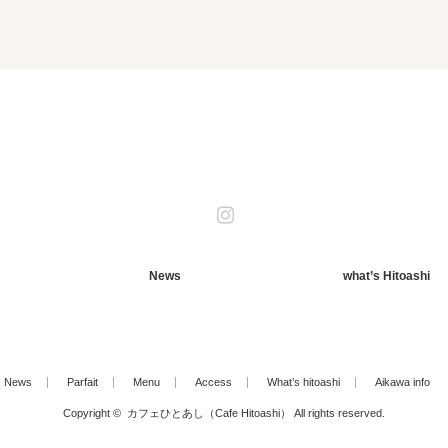
Instagram
News
what’s Hitoashi
News
Parfait
Menu
Access
What’s hitoashi
Aikawa info
Copyright ©
カフェひとあし（Cafe Hitoashi）
All rights reserved.