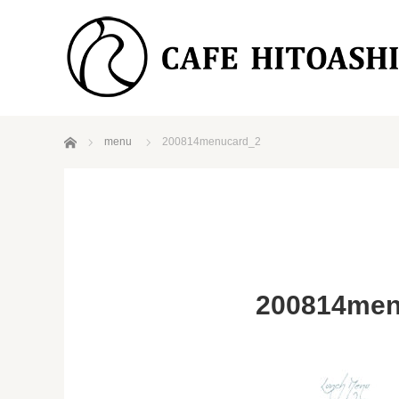
ホーム
menu
200814menucard_2
200814men