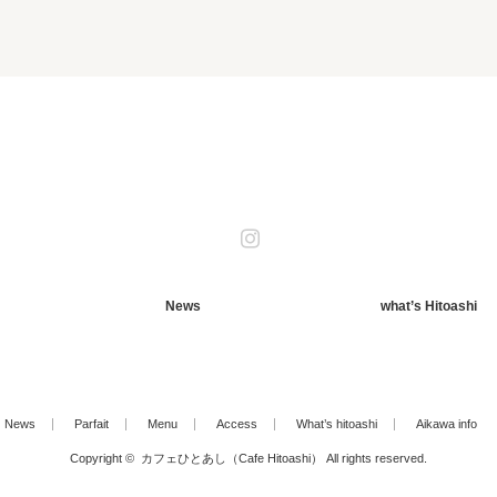
Instagram
News
what’s Hitoashi
News
Parfait
Menu
Access
What’s hitoashi
Aikawa info
Copyright ©
カフェひとあし（Cafe Hitoashi）
All rights reserved.