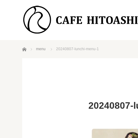
ホーム
menu
20240807-lunchi-menu-1
20240807-l