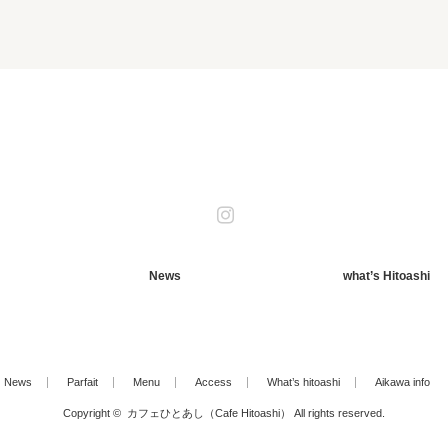
Instagram
News
what’s Hitoashi
News
Parfait
Menu
Access
What’s hitoashi
Aikawa info
Copyright ©
カフェひとあし（Cafe Hitoashi）
All rights reserved.