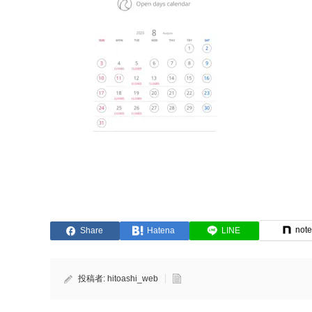
not
Share
Hatena
LINE
投稿者:
hitoashi_web