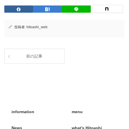
投稿者:
hitoashi_web
前の記事
information
menu
News
what’s Hitoashi