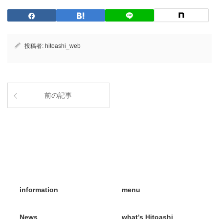
投稿者:
hitoashi_web
前の記事
information
menu
News
what’s Hitoashi