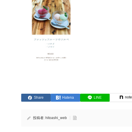
not
Share
Hatena
LINE
投稿者:
hitoashi_web