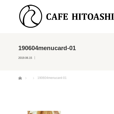
190604menucard-01
2019.06.15
ホーム
190604menucard-01