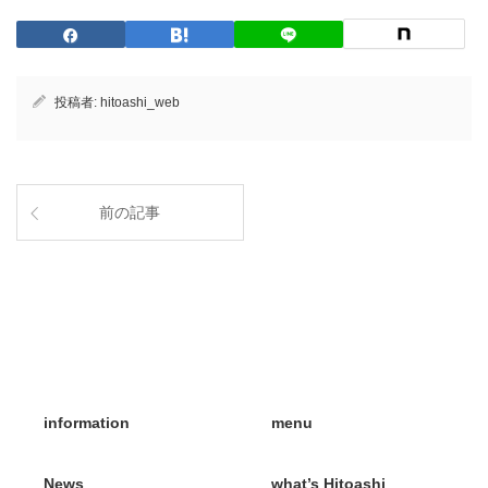
投稿者:
hitoashi_web
前の記事
information
menu
News
what’s Hitoashi