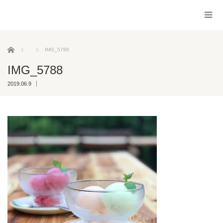
ホーム
IMG_5788
IMG_5788
2019.06.9